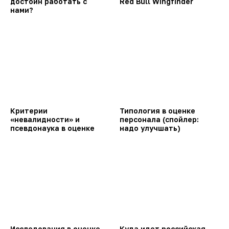
достоин работать с
Red Bull Wingfinder
нами?
Критерии
Типология в оценке
«невалидности» и
персонала (спойлер:
псевдонаука в оценке
надо улучшать)
Исследования в оценке
Куда идет российская