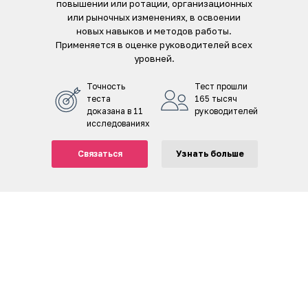
повышении или ротации, организационных
или рыночных изменениях, в освоении
новых навыков и методов работы.
Применяется в оценке руководителей всех
уровней.
Точность
Тест прошли
теста
165 тысяч
доказана в 11
руководителей
исследованиях
Связаться
Узнать больше
Delta.ai ― первый
Integrity Profile ― опросник
Prime ― кейс-тест оценки
Dark Personality Inventory
Web@ssessment ―
FADE ― опросник,
Switch ― тесты
опросник, оценивающий
виртуальный центр оценки
(DPI) ― глубокий взгляд на
управленческих практик
измеряющий выгорание
благонадежности
способности,
поведение, а не самоотчёт
деструкторы человека
адаптирующиеся под
каждого участника