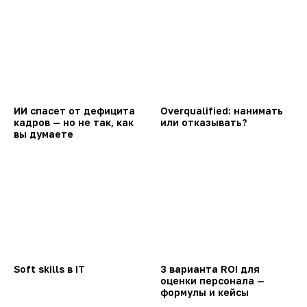
ИИ спасет от дефицита
Overqualified: нанимать
кадров — но не так, как
или отказывать?
вы думаете
Soft skills в IT
3 варианта ROI для
оценки персонала —
формулы и кейсы