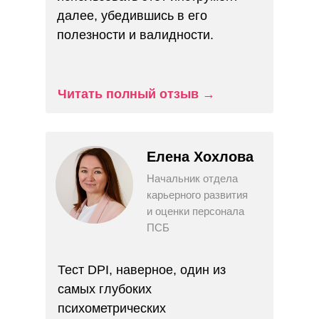
сценариях
Связаться
Связаться
Связаться
Связаться
Узнать больше
Узнать больше
Узнать больше
Узнать больше
далее, убедившись в его
Связаться
Узнать больше
полезности и валидности.
Связаться
Узнать больше
Связаться
Узнать больше
Читать полный отзыв
→
Елена Хохлова
Начальник отдела
карьерного развития
и оценки персонала
ПСБ
Тест DPI, наверное, один из
самых глубоких
психометрических