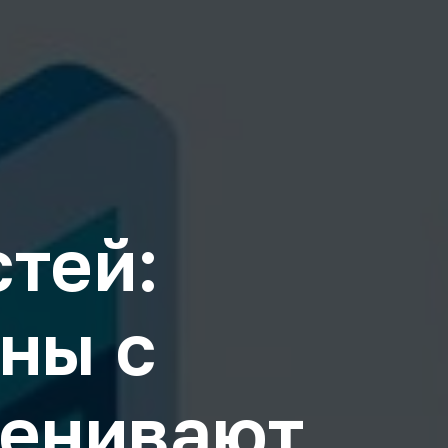
тей:
ны с
ценивают