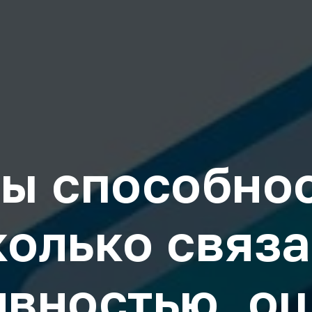
ты способнос
колько связа
вностью, о