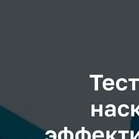
Тес
нас
эффекти