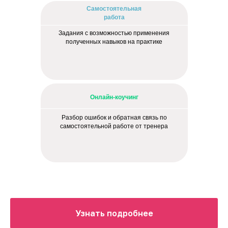
Самостоятельная
работа
Задания с возможностью применения
полученных навыков на практике
Онлайн-коучинг
Разбор ошибок и обратная связь по
самостоятельной работе от тренера
Разовьют
навыки
Фокус на зонах развития
Узнать подробнее
стрессоустойчивости и поиска
ресурсов поддержки
для совладания с