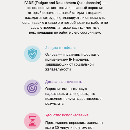
FADE
(
Fatigue and Detachment Questionnaire)
—
это полностью автоматизированный опросник,
который покажет, на какой стадии выгорания
находится сотрудник, планирует ли он покинуть
организацию и какие его потребности на работе не
удовлетворены, а также даст конкретные
рекомендации по работе с его состоянием.
Защита от обмана
Основа — ипсативный формат с
применением IRT-модели,
защищающий от социальной
желательности
Доказанная точность
Опросник имеет высокую
надежность и валидность, что
позволяет получать достоверные
результаты
Удобство использования
Прохождение опросника занимает
всего 30 минут и не утомляет