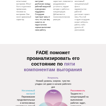
испытывает
наступает
нарастают, появляется
негативный
выгорание. Могут
дисбаланс между
раздражение и
эмоциональный
быть отдельные
рабочей нагрузкой
усталость, падает
фон и
проявления,
и ресурсами
интерес к работе и
недовольство
похожие на
поддержки.
концентрация.
работой
выгорание. Они
Сотрудник
Добавляются
достигают своего
носят временный
чувствует вину от
психосоматические
пика. На этой
характер.
того, что, как ему
реакции.
стадии сотрудник
кажется, он
может избегать
недостаточно
работу либо
хорошо выполняет
думать об
свою работу.
увольнении.
FADE поможет
проанализировать его
состояние по
пяти
компонентам выгорания
Усталость
Низкий уровень энергии, чувство
упадка сил даже в начале рабочего
дня
Негативный
Рассеянность
Ресурс
настрой
Трудности с
Переживание
концентрацией на
продолжительных
выполнении
и интенсивных
рабочих задач,
негативных эмоций
склонность