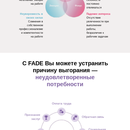
на работе
постоянно
Эмоции
Фокус
отвлекаться
Неуверенность в
Падение интереса
своих силах
Отсутствие
Сомнения в
увлеченности при
собственном
выполнении
профессионализме
работы,
и компетентности
безразличие к
на работе
рабочим задачам
С FADE Вы можете устранить
причину выгорания —
неудовлетворенные
потребности
Оплата труда
Признание
Обратная связь
заслуг
Социальная