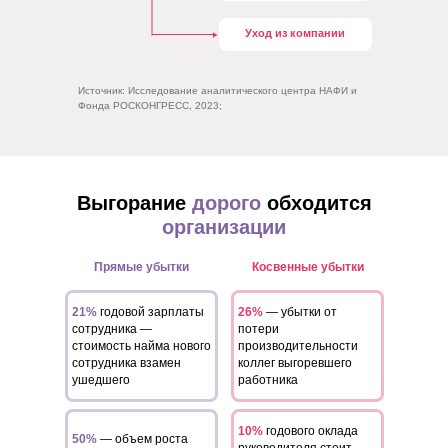
Уход из компании
Источник: Исследование аналитического центра НАФИ и
Фонда РОСКОНГРЕСС, 2023;
Выгорание
дорого
обходится
организации
Прямые убытки
Косвенные убытки
21%
годовой зарплаты
26%
— убытки от
сотрудника —
потери
стоимость найма нового
производительности
сотрудника взамен
коллег выгоревшего
ушедшего
работника
10%
годового оклада
50%
— объем роста