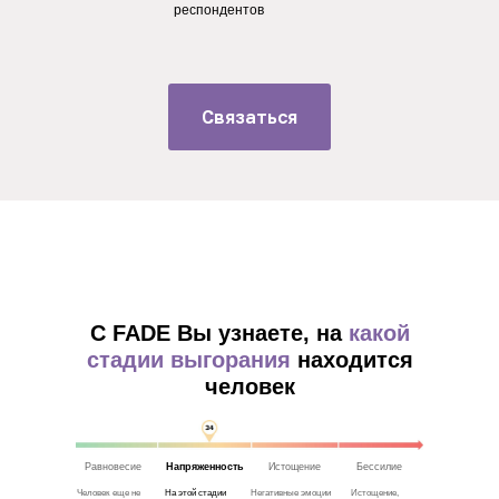
респондентов
Связаться
С FADE Вы узнаете, на
какой
стадии выгорания
находится
человек
Равновесие
Напряженность
Истощение
Бессилие
Человек еще не
На этой стадии
Негативные эмоции
Истощение,