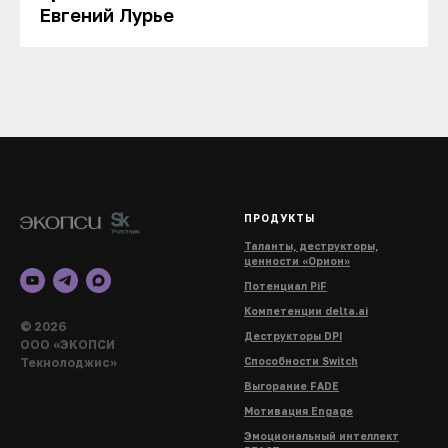
Евгений Лурье
ПРОДУКТЫ
Таланты, деструкторы,
ценности «Орион»
Потенциал PiF
Компетенции delta.ai
© 2026
Деструкторы DPI
ООО «ЭКОПСИ
Текнолоджис»
Способности Switch
Выгорание FADE
Мотивация Engage
Эмоциональный интеллект