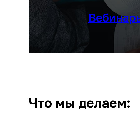
Вебинар
Открыть список вебин
Что мы делаем: