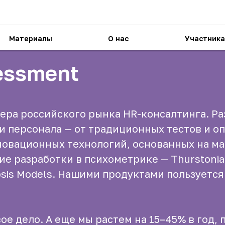
Материалы
О нас
Участника
sessment
ера российского рынка HR-консалтинга. Р
 персонала — от традиционных тестов и о
нновационных технологий, основанных на 
е разработки в психометрике — Thurstonian
nosis Models. Нашими продуктами пользуетс
ое дело. А еще мы растем на 15–45% в год, 