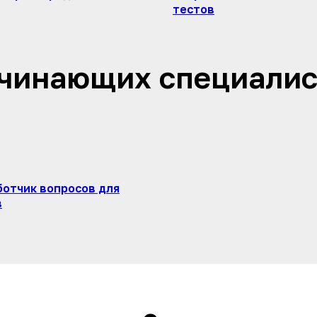
тестов
ачинающих специалис
ботчик вопросов для
в