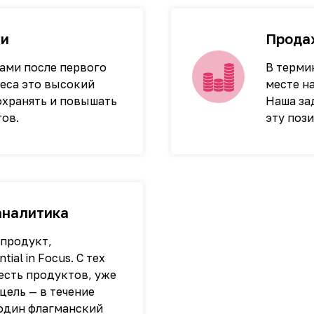
ми
Прода
нами после первого
В терми
неса это высокий
месте н
охранять и повышать
Наша за
ов.
эту поз
аналитика
 продукт,
ial in Focus. С тех
есть продуктов, уже
цель — в течение
 один флагманский