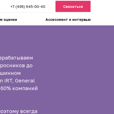
+7 (495) 645-00-40
Связаться
м оценки
Ассессмент и интервью
азрабатываем
просников до
машинном
 IRT, General
я 60% компаний
поэтому всегда