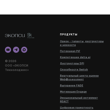
ПРОДУКТЫ
Орион - таланты, деструкторы
и ценности
Потенциал PiF
Компетенции delta.ai
© 2026
Деструкторы DPI
ООО «ЭКОПСИ
Текнолоджис»
Способности Switch
Виртуальный центр оценки
Web@ssessment
Выгорание FADE
Мотивация Engage
Эмоциональный интеллект
REACT
Цифровая грамотность