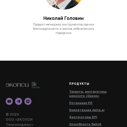
Николай Головин
Продакт-менеджер инструментов оценки
благонадежности и рисков небезопасного
поведения
ПРОДУКТЫ
Таланты, деструкторы,
ценности «Орион»
Потенциал PiF
Компетенции delta.ai
© 2026
Деструкторы DPI
ООО «ЭКОПСИ
Текнолоджис»
Способности Switch