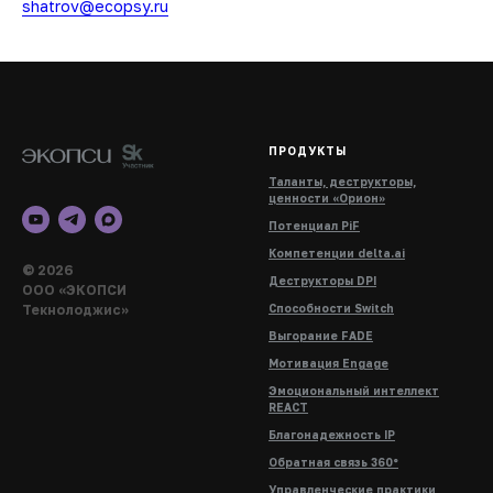
shatrov@ecopsy.ru
ПРОДУКТЫ
Таланты, деструкторы,
ценности «Орион»
Потенциал PiF
Компетенции delta.ai
© 2026
Деструкторы DPI
ООО «ЭКОПСИ
Текнолоджис»
Способности Switch
Выгорание FADE
Мотивация Engage
Эмоциональный интеллект
REACT
Благонадежность IP
Обратная связь 360°
Управленческие практики