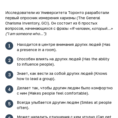
Исследователи из Университета Торонто разработали
первый опросник измерения харизмы (The General
Charisma Inventory, GCI). Он состоит из 6 простых
вопросов, начинающихся с фразы
«Я человек, который…»
("I am someone who…")
:
Находится в центре внимания других людей (Has
1
a presence in a room).
Способен влиять на других людей (Has the ability
2
to influence people).
Знает, как вести за собой других людей (Knows
3
how to lead a group).
Делает так, чтобы другим людям было комфортно
4
с ним (Makes people feel comfortable).
Всегда улыбается другим людям (Smiles at people
5
often).
Может наладить отношения с кем угодно (Can get