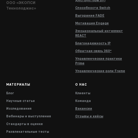
Деструкторы DPI
ООО «ЭКОПСИ
Текнолоджис»
Способности Switch
Выгорание FADE
Мотивация Engage
Эмоциональный интеллект
REACT
Благонадежность IP
Обратная связь 360°
Управленческие практики
Prime
Управленческие роли Frame
МАТЕРИАЛЫ
О НАС
Блог
Клиенты
Научные статьи
Команда
Исследования
Вакансии
Вебинары и выступления
Отзывы и кейсы
Стандарты в оценке
Развлекательные тесты