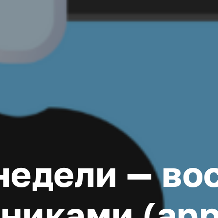
недели — во
никами (app