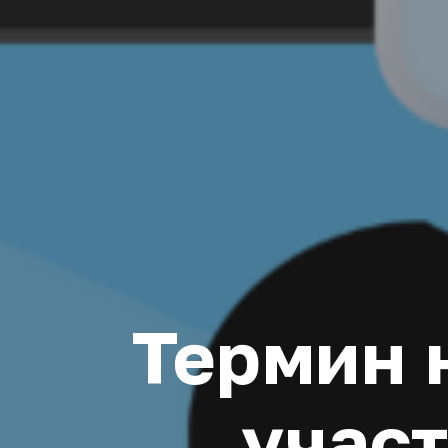
Термин 
участ