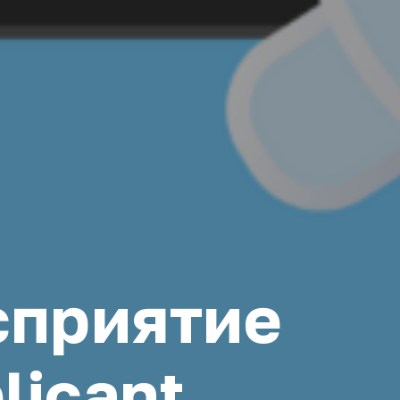
сприятие
licant