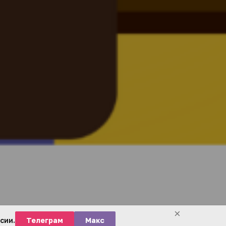
×
сии.
Телеграм
Макс