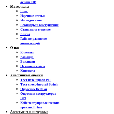
основе ИИ
Материалы
Блог
Научные статьи
Исследования
Вебинары и выступления
Стандарты в оценке
Квизы
Гайд по развитию
компетенций
О нас
Клиенты
Команда
Вакансии
Отзывы и кейсы
Контакты
Участникам оценки
Тест потенциала PIF
Тест способностей Switch
Опросник Delta.ai
Опросник деструкторов
DPI
Кейс-тест управленческих
практик Prime
Ассессмент и интервью