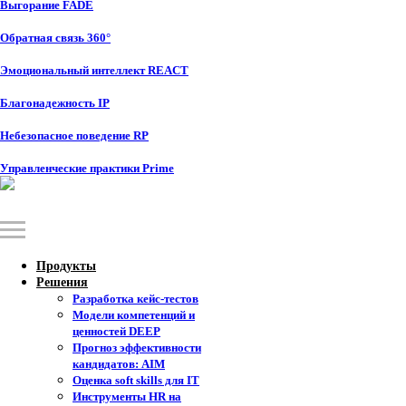
Выгорание FADE
Обратная связь 360°
Эмоциональный интеллект REACT
Благонадежность IP
Небезопасное поведение RP
Управленческие практики Prime
Продукты
Решения
Разработка кейс-тестов
Модели компетенций и
ценностей DEEP
Прогноз эффективности
кандидатов: AIM
Оценка soft skills для IT
Инструменты HR на