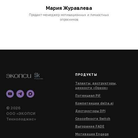
Мария Журавлева
Продакт-менеджер мотивационных и личностных
опросников
ПРОДУКТЫ
Таланты, деструкторы,
ценности «Орион»
Потенциал PiF
Компетенции delta.ai
© 2026
Деструкторы DPI
ООО «ЭКОПСИ
Текнолоджис»
Способности Switch
Выгорание FADE
Мотивация Engage