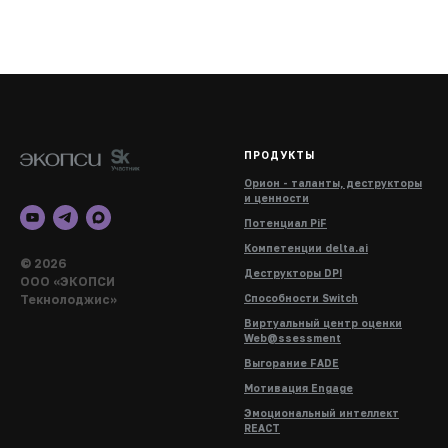
ПРОДУКТЫ
Орион - таланты, деструкторы
и ценности
Потенциал PiF
Компетенции delta.ai
© 2026
Деструкторы DPI
ООО «ЭКОПСИ
Текнолоджис»
Способности Switch
Виртуальный центр оценки
Web@ssessment
Выгорание FADE
Мотивация Engage
Эмоциональный интеллект
REACT