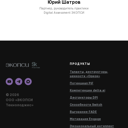
Юрий Шатров
Партнер, руководитель практики
Digital Assessment ЭКОПСИ
ПРОДУКТЫ
Таланты, деструкторы,
ценности «Орион»
Потенциал PiF
Компетенции delta.ai
© 2026
Деструкторы DPI
ООО «ЭКОПСИ
Текнолоджис»
Способности Switch
Выгорание FADE
Мотивация Engage
Эмоциональный интеллект