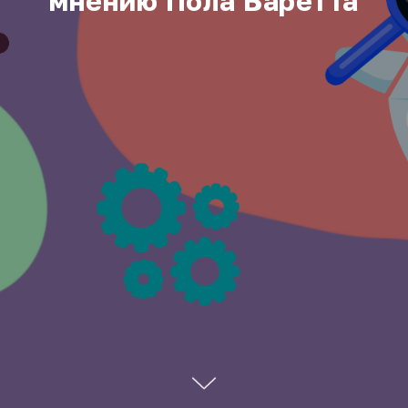
мнению Пола Баретта