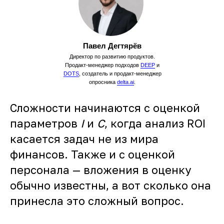
Павел Дегтярёв
Директор по развитию продуктов.
Продакт-менеджер подходов
DEEP
и
DOTS
, создатель и продакт-менеджер
опросника
delta.ai
.
Сложности начинаются с оценкой
параметров
I
и
С
, когда анализ ROI
касается задач не из мира
финансов. Также и с оценкой
персонала — вложения в оценку
обычно известны, а вот сколько она
принесла это сложный вопрос.