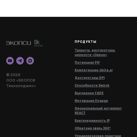
ПРОДУКТЫ
Таланты, деструкторы,
ценности «Орион»
Потенциал PiF
Компетенции delta.ai
© 2026
Деструкторы DPI
ООО «ЭКОПСИ
Текнолоджис»
Способности Switch
Выгорание FADE
Мотивация Engage
Эмоциональный интеллект
REACT
Благонадежность IP
Обратная связь 360°
Управленческие практики