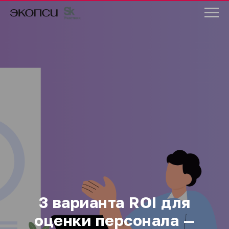
3 варианта R
OI
для
оценки персонала —