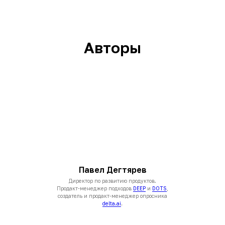
Авторы
Павел Дегтярев
Директор по развитию продуктов.
Продакт-менеджер подходов
DEEP
и
DOTS
,
создатель и продакт-менеджер опросника
delta.ai
.