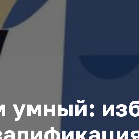
 умный: из
валификация