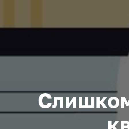
Слишком
к