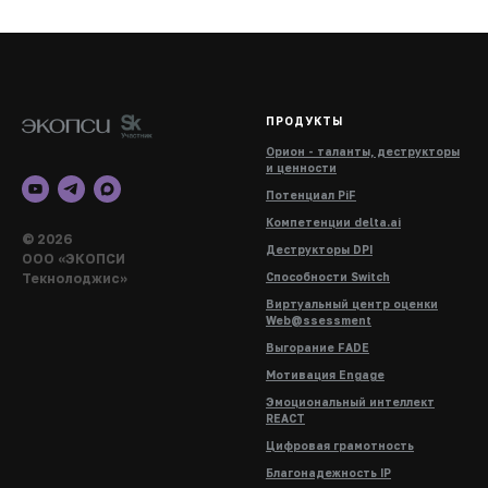
ПРОДУКТЫ
Орион - таланты, деструкторы
и ценности
Потенциал PiF
Компетенции delta.ai
© 2026
Деструкторы DPI
ООО «ЭКОПСИ
Текнолоджис»
Способности Switch
Виртуальный центр оценки
Web@ssessment
Выгорание FADE
Мотивация Engage
Эмоциональный интеллект
REACT
Цифровая грамотность
Благонадежность IP