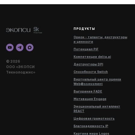
ПРОДУКТЫ
Орион - таланты, деструкторы
и ценности
Потенциал PiF
Компетенции delta.ai
© 2026
Деструкторы DPI
ООО «ЭКОПСИ
Текнолоджис»
Способности Switch
Виртуальный центр оценки
Web@ssessment
Выгорание FADE
Мотивация Engage
Эмоциональный интеллект
REACT
Цифровая грамотность
Благонадежность IP
Картина мира Logos