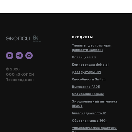
ПРОДУКТЫ
Таланты, деструкторы,
ценности «Орион»
Потенциал PiF
Компетенции delta.ai
© 2026
Деструкторы DPI
ООО «ЭКОПСИ
Текнолоджис»
Способности Switch
Выгорание FADE
Мотивация Engage
Эмоциональный интеллект
REACT
Благонадежность IP
Обратная связь 360°
Управленческие практики