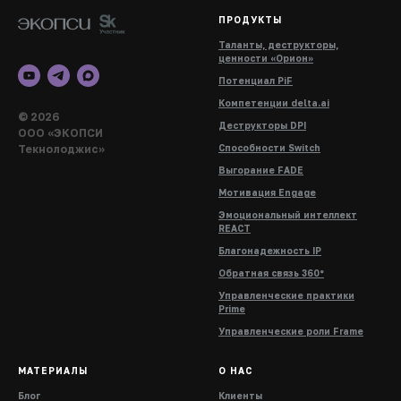
ПРОДУКТЫ
Таланты, деструкторы,
ценности «Орион»
Потенциал PiF
Компетенции delta.ai
© 2026
Деструкторы DPI
ООО «ЭКОПСИ
Текнолоджис»
Способности Switch
Выгорание FADE
Мотивация Engage
Эмоциональный интеллект
REACT
Благонадежность IP
Обратная связь 360°
Управленческие практики
Prime
Управленческие роли Frame
МАТЕРИАЛЫ
О НАС
Блог
Клиенты