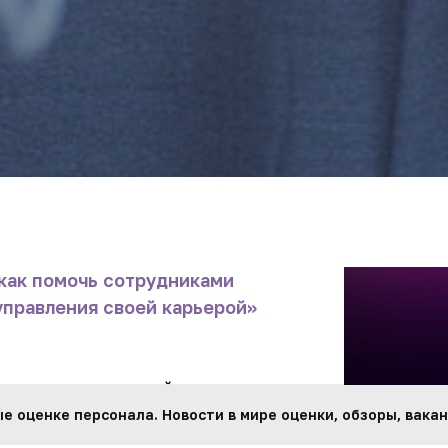
 как помочь сотрудниками
управления своей карьерой»
нчивалась на самой оценке.
нии будет только тогда, когда
 оценке персонала. Новости в мире оценки, обзоры, вакан
кадровые решения, а люди —