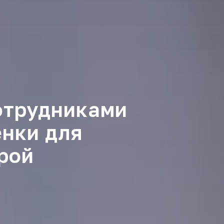
сотрудниками
енки для
рой