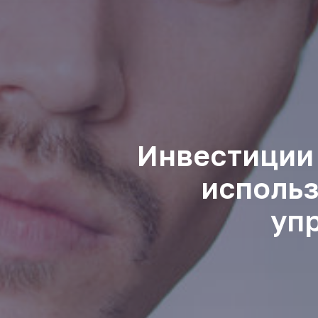
Инвестиции 
использ
уп