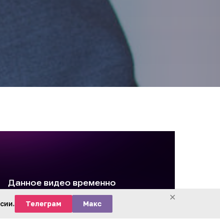
×
сии.
Телеграм
Макс