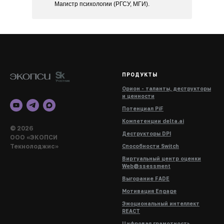
Магистр психологии (РГСУ, МГИ).
ПРОДУКТЫ
Орион - таланты, деструкторы
и ценности
Потенциал PiF
Компетенции delta.ai
© 2026
Деструкторы DPI
ООО «ЭКОПСИ
Текнолоджис»
Способности Switch
Виртуальный центр оценки
Web@ssessment
Выгорание FADE
Мотивация Engage
Эмоциональный интеллект
REACT
Цифровая грамотность