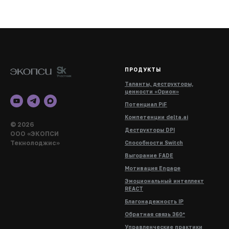
ПРОДУКТЫ
Таланты, деструкторы,
ценности «Орион»
Потенциал PiF
Компетенции delta.ai
© 2026
Деструкторы DPI
ООО «ЭКОПСИ
Текнолоджис»
Способности Switch
Выгорание FADE
Мотивация Engage
Эмоциональный интеллект
REACT
Благонадежность IP
Обратная связь 360°
Управленческие практики