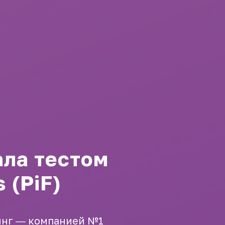
ала тестом
s (PiF)
инг ― компанией №1