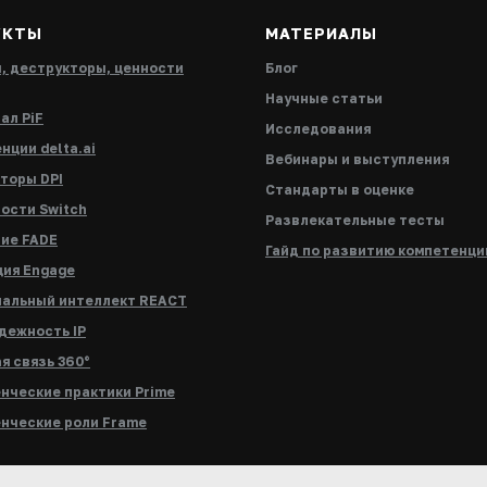
УКТЫ
МАТЕРИАЛЫ
, деструкторы, ценности
Блог
Научные статьи
ал PiF
Исследования
нции delta.ai
Вебинары и выступления
торы DPI
Стандарты в оценке
ости Switch
Развлекательные тесты
ие FADE
Гайд по развитию компетенци
ия Engage
альный интеллект REACT
дежность IP
я связь 360°
нческие практики Prime
нческие роли Frame