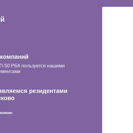
ий
 компаний
П-50 РБК пользуется нашими
ументами
являемся резидентами
лково