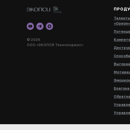
ПРОД
Таланты
«Орион»
Потенци
© 2026
Компете
ООО «ЭКОПСИ Текнолоджис»
Деструк
Способн
Выгоран
Мотивац
Эмоцион
Благона
Обратна
Управле
Управле