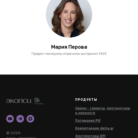
Мария Перова
Продакт-менеджер опросника выгорания FADE
ПРОДУКТЫ
Орион - таланты, деструкторы
и ценности
Потенциал PiF
Компетенции delta.ai
© 2026
Деструкторы DPI