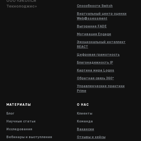
ООО «ЭКОПСИ
Текнолоджис»
Способности Switch
Виртуальный центр оценки
Web@ssessment
Выгорание FADE
Мотивация Engage
Эмоциональный интеллект
REACT
Цифровая грамотность
Благонадежность IP
Картина мира Logos
Обратная связь 360°
Управленческие практики
Prime
МАТЕРИАЛЫ
О НАС
Блог
Клиенты
Научные статьи
Команда
Исследования
Вакансии
Вебинары и выступления
Отзывы и кейсы