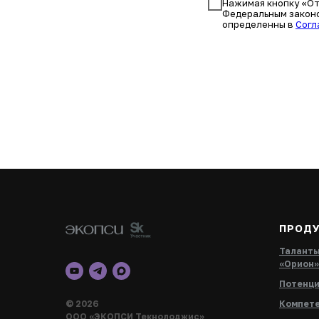
Нажимая кнопку «Отп
Федеральным законом
определенны в
Согл
ПРОД
Таланты
«Орион»
Потенци
© 2026
Компете
ООО «ЭКОПСИ Текнолоджис»