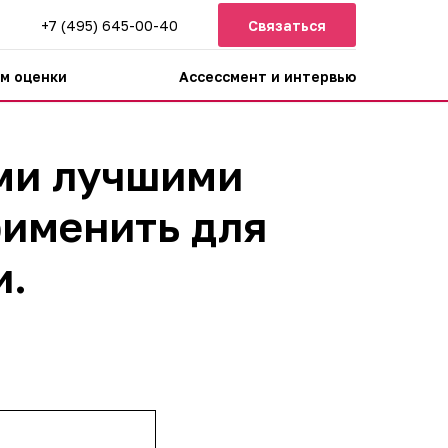
+7 (495) 645-00-40
Связаться
м оценки
Ассессмент и интервью
ами лучшими
рименить для
и.