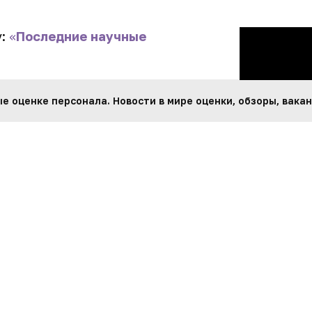
у:
«
Последние научные
 оценке персонала. Новости в мире оценки, обзоры, вакан
ентов оценки исследования за
 люди к ней относятся? Расскажем
матизированное видеоинтервью и
ы для оценки и какие
 отсутствия?