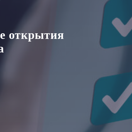
е открытия
а