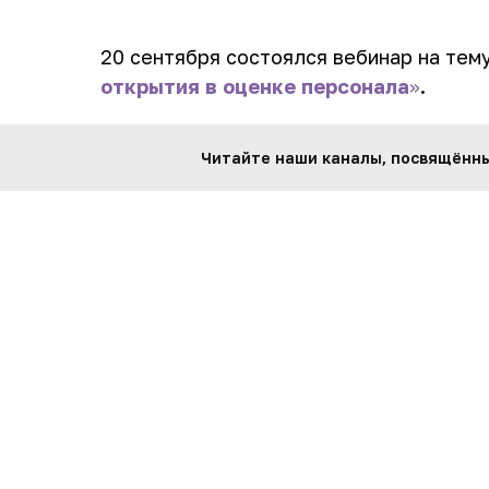
20 сентября состоялся вебинар на тем
открытия в оценке персонала
»
.
Посмотрев видео вы узнаете:
Читайте наши каналы, посвящённые
Что говорят о валидности инструм
2022–2023 год?
Какая точность у ИИ-оценки и как
про game-based assessment, авто
чат-боты.
Какие появляются новые конструкт
возвращаются после многолетнего