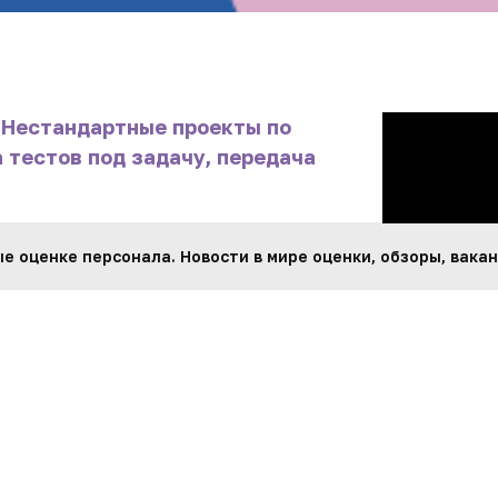
«
Нестандартные проекты по
 тестов под задачу, передача
 оценке персонала. Новости в мире оценки, обзоры, вакан
ьное решение в тестировании? В
андартными средствами?
ом, чтобы кастомный проект
 проектах по тестированию?
й, разработкой, передачей