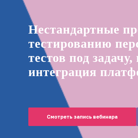
Нестандартные пр
тестированию перс
тестов под задачу,
интеграция платф
Смотреть запись вебинара