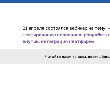
21 апреля состоялся вебинар на тему: 
тестированию персонала: разработка
внутрь, интеграция платформ
».
Посмотрев видео вы узнаете:
Читайте наши каналы, посвящённые
Как понять, что вам нужно уникал
каких случаях можно обойтись ст
Как поставить задачу таким образ
действительно получился?
Какие есть развилки в уникальных
Примеры проектов с кастомизацие
тестов.