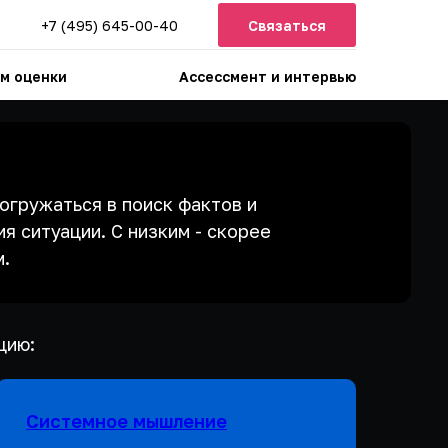
+7 (495) 645-00-40
Связаться
м оценки
Ассессмент и интервью
огружаться в поиск фактов и
я ситуации. С низким - скорее
м.
цию:
Системное мышление