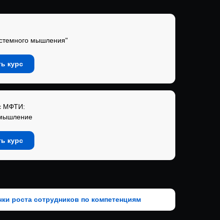
истемного мышления"
ь курс
с МФТИ:
 мышление
ь курс
чки роста сотрудников по компетенциям