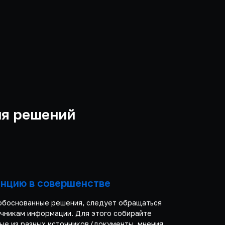
ия решений
енцию в совершенстве
обоснованные решения, следует обращаться
очникам информации. Для этого собирайте
ые из разных источников (документы, мнения