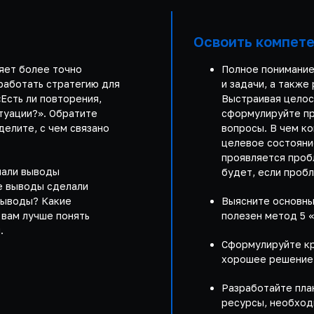
Освоить компет
яет более точно
Полное понимание
зработать стратегию для
и задачи, а также
Есть ли повторения,
Выстраивая целос
туации?». Обратите
сформулируйте пр
делите, с чем связано
вопросы. В чем к
целевое состояни
проявляется проб
лали выводы
будет, если проб
ие выводы сделали
выводы? Какие
Выясните основны
 вам лучше понять
полезен метод 5 
.
Сформулируйте кр
хорошее решение
Разработайте пла
ресурсы, необход