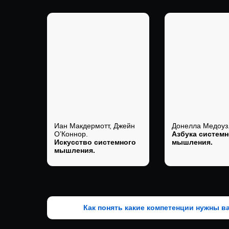
Иан Макдермотт, Джейн
Донелла Медоуз
О’Коннор.
Азбука системн
Искусство системного
мышления.
мышления.
Как понять какие компетенции нужны в