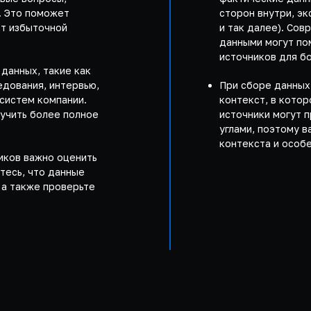
. Это поможет
сторон внутри, э
от избыточной
и так далее). Со
данными могут по
источников для бо
данных, такие как
едования, интервью,
При сборе данных
 систем компании.
контекст, в кото
учить более полное
источники могут 
углами, поэтому в
контекста и особ
иков важно оценить
тесь, что данные
 а также проверьте