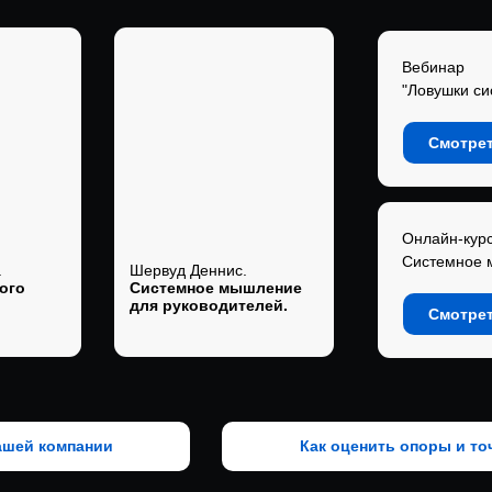
Вебинар
"Ловушки с
Смотрет
Онлайн-кур
Системное
.
Шервуд Деннис.
ого
Системное мышление
для руководителей.
Смотрет
ашей компании
Как оценить опоры и то