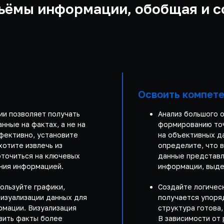
ъёмы информации, обобщая и с
Освоить компет
ии позволяет получать
Анализ большого 
нные на фактах, а не на
формированию точ
фективно, установите
на объективных да
хотите извлечь из
определите, что в
точиться на ключевых
данные представл
ения информацией.
информации, выде
ользуйте графики,
Создайте логическ
визуализации данных для
получается упоря
рмации. Визуализация
структура готова,
вить факты более
В зависимости от