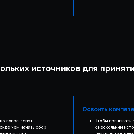
ольких источников для принят
Освоить компет
но использовать
Чтобы принимать 
ежде чем начать сбор
к нескольким ист
евые вопросы,
фактические данн