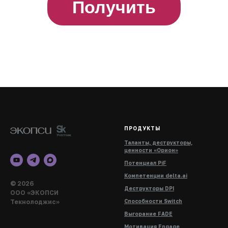
Получить
ПРОДУКТЫ
Таланты, деструкторы,
ценности «Орион»
Потенциал PiF
Компетенции delta.ai
© 2026
Деструкторы DPI
ООО «ЭКОПСИ
Текнолоджис»
Способности Switch
Выгорание FADE
Мотивация Engage