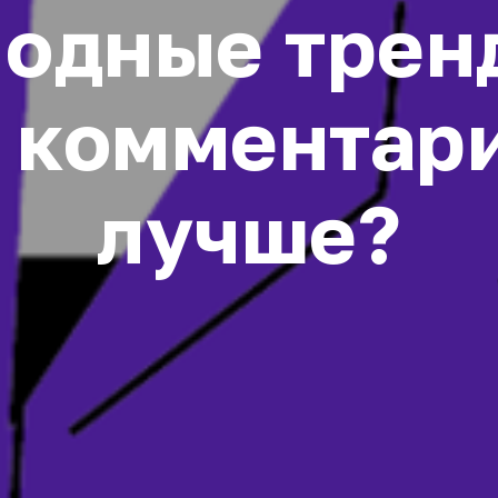
Модные трен
 комментари
лучше?