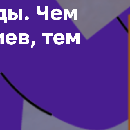
ды. Чем
ев, тем