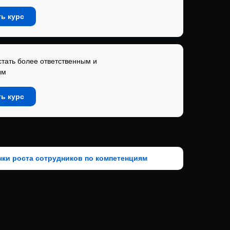
ь курс
стать более ответственным и
ым
ь курс
чки роста сотрудников по компетенциям