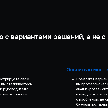
 с вариантами решений, а не с
Освоить компет
нстрируете свою
Предлагая вариан
а вы сталкиваетесь
вы профессионал в
 к руководителю.
анализировать си
выявить причины
и предлагать кон
с проблемой, не 
Сначала постарайт