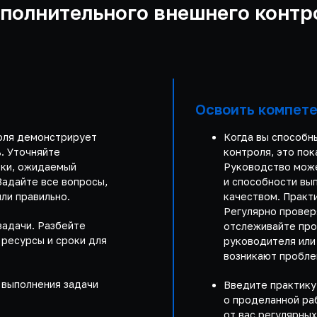
ополнительного внешнего контр
Освоить компет
оля демонстрирует
Когда вы способн
. Уточняйте
контроля, это пок
оки, ожидаемый
Руководство може
Задайте все вопросы,
и способности вып
ли правильно.
качеством. Практ
Регулярно провер
задачи. Разбейте
отслеживайте про
 ресурсы и сроки для
руководителя или 
возникают пробле
 выполнения задачи
Введите практику
о проделанной ра
от вас регулярных