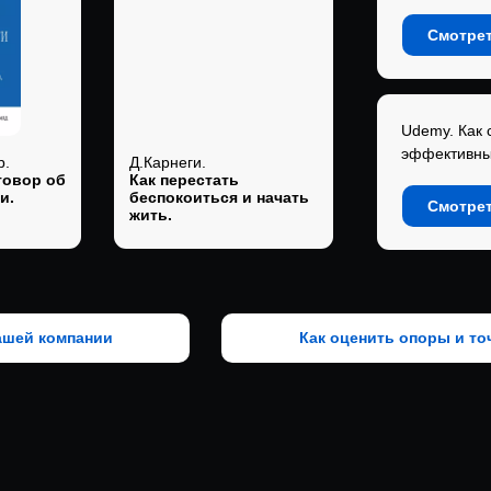
Смотрет
Udemy. Как 
эффективн
р.
Д.Карнеги.
говор об
Как перестать
и.
беспокоиться и начать
Смотрет
жить.
ашей компании
Как оценить опоры и то