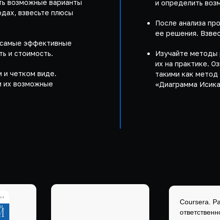
ать возможные варианты
и определить воз
дах, взвесьте плюсы
После анализа пр
ее решения. Взве
 самые эффективные
ть и стоимость.
Изучайте методы 
их на практике. 
 и четком виде.
такими как метод
и их возможные
«Диаграмма Исика
Coursera. Р
ответственн