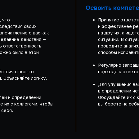
Освоить компет
, что
Принятие ответст
следствия своих
и эффективнее ре
впечатление о вас как
на других, а ище
недавние действия —
ситуации. В ситуа
ь ответственность
проводите анализ,
можно было в этой
способы исправит
Регулярно запраш
йствия открыто
подходе к ответс
. Объясняйте логику,
Для улучшения ва
в определении чет
лей и определении
Обсуждайте их с к
е их с коллегами, чтобы
вы берете на себя
 себя.