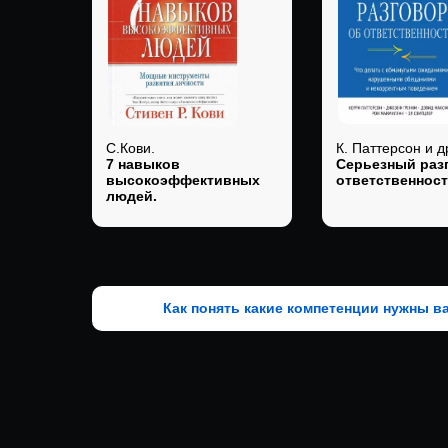
С.Кови.
К. Паттерсон и д
7 навыков
Серьезный раз
высокоэффективных
ответственност
людей.
Как понять какие компетенции нужны в