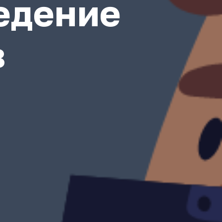
едение
в