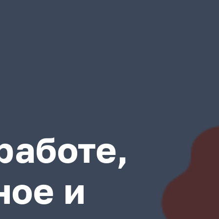
работе,
ное и