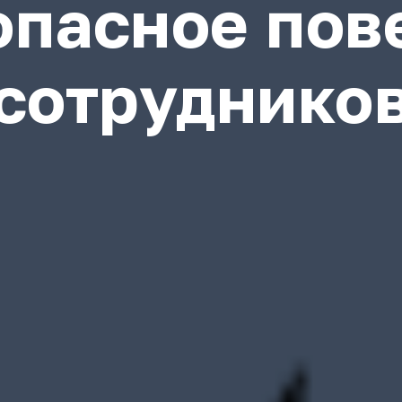
опасное пов
сотруднико